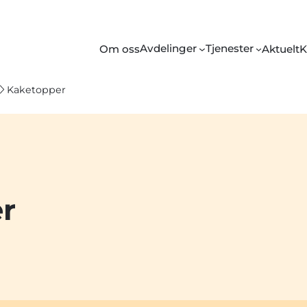
Avdelinger
Tjenester
Om oss
Aktuelt
K
Kaketopper
r