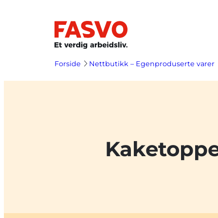
Hopp
til
innhold
Forside
Nettbutikk – Egenproduserte varer
Kaketoppe