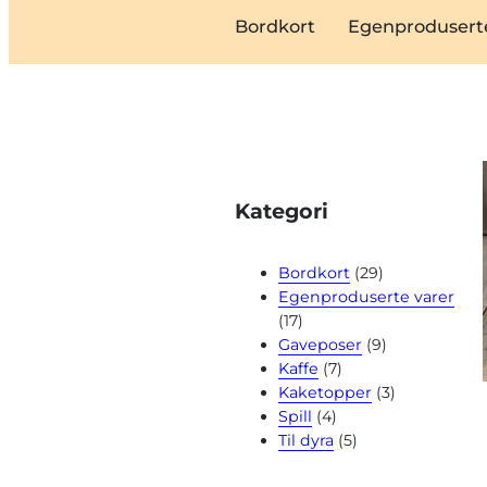
Bordkort
Egenproduserte
Kategori
Bordkort
(29)
Egenproduserte varer
(17)
Gaveposer
(9)
Kaffe
(7)
Kaketopper
(3)
Spill
(4)
Til dyra
(5)