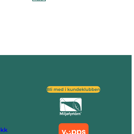
Bli med i kundeklubben
ikk