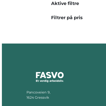
Aktive filtre
Filtrer på pris
Pancoveien 9,
1624 Gressvik