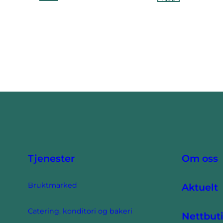
Tjenester
Om oss
Bruktmarked
Aktuelt
Catering, konditori og bakeri
Nettbut