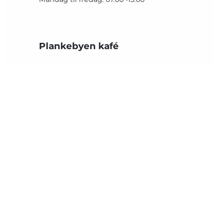
Plankebyen kafé
Pancoveien 9, 1624 Gressvik
Tlf:
468 97 251
E-post:
catering@fasvo.no
Åpningstider
Mandag til fredag: 08.00 -15.00
Siste nytt fra Fasvo