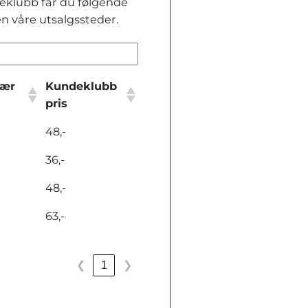
klubb får du følgende
en våre utsalgssteder.
nær
Kundeklubb
pris
48,-
36,-
48,-
63,-
❮
1
❯