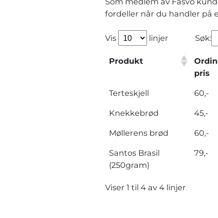
Som medlem av Fasvo kunde
fordeller når du handler på 
Søk:
Vis
linjer
Produkt
Ordi
pris
Terteskjell
60,-
Knekkebrød
45,-
Møllerens brød
60,-
Santos Brasil
79,-
(250gram)
Viser 1 til 4 av 4 linjer