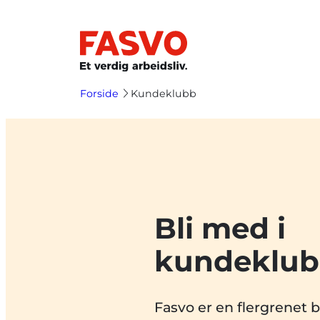
Hopp
til
innhold
Forside
Kundeklubb
Bli med i
kundeklub
Fasvo er en flergrenet 