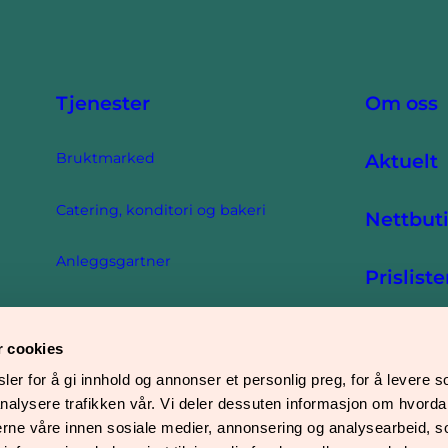
Tjenester
Om oss
Bruktmarked
Aktuelt
Catering, konditori og bakeri
Nettbut
Anleggsgartner
Prisliste
Hjelpemidler
Salgsvilkår
r cookies
Pakke- og monteringsavdeling
er for å gi innhold og annonser et personlig preg, for å levere s
Personvern
nalysere trafikken vår. Vi deler dessuten informasjon om hvorda
Ryddegruppa
nerne våre innen sosiale medier, annonsering og analysearbeid, 