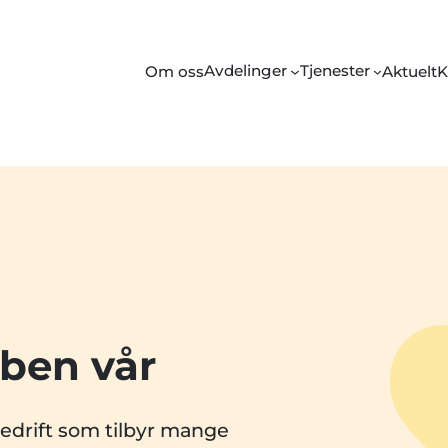
Avdelinger
Tjenester
Om oss
Aktuelt
K
ben vår
bedrift som tilbyr mange