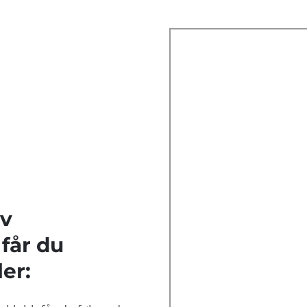
v
får du
er: