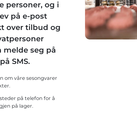
e personer, og i
rev på e-post
kt over tilbud og
ivatpersoner
 å melde seg på
 på SMS.
on om våre sesongvarer
ter.
steder på telefon for å
gjen på lager.