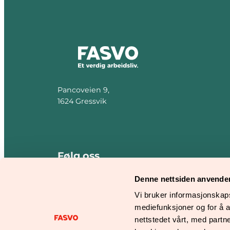
Pancoveien 9,
1624 Gressvik
Følg oss
Denne nettsiden anvende
Fasvo
Fasvo catering
Instagram
Vi bruker informasjonskapsl
mediefunksjoner og for å a
nettstedet vårt, med part