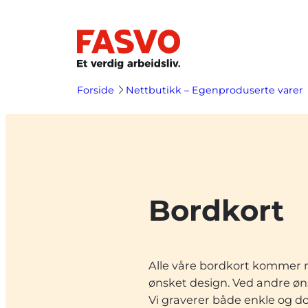
Hopp
til
innhold
Forside
Nettbutikk – Egenproduserte varer
Bordkort
Alle våre bordkort kommer me
ønsket design. Ved andre øn
Vi graverer både enkle og do