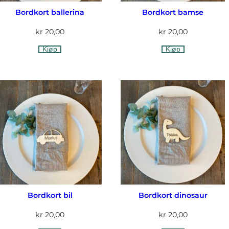
Bordkort ballerina
Bordkort bamse
kr
20,00
kr
20,00
Kjøp
Kjøp
Bordkort bil
Bordkort dinosaur
kr
20,00
kr
20,00