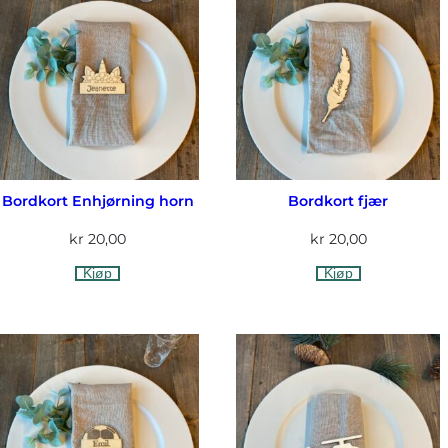
Bordkort Enhjørning horn
Bordkort fjær
kr
20,00
kr
20,00
Kjøp
Kjøp