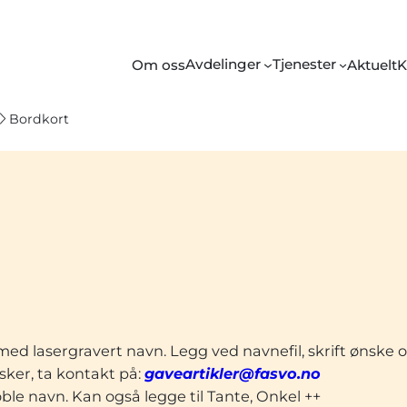
Avdelinger
Tjenester
Om oss
Aktuelt
K
Bordkort
d lasergravert navn. Legg ved navnefil, skrift ønske o
sker, ta kontakt på:
gaveartikler@fasvo.no
ble navn. Kan også legge til Tante, Onkel ++