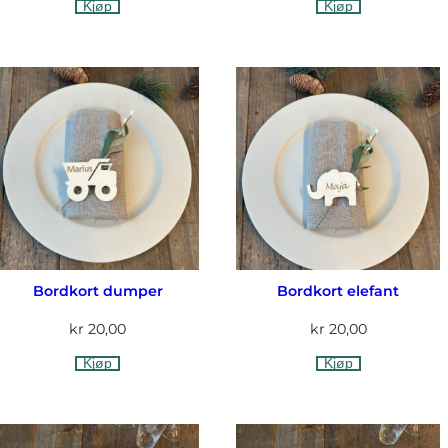
Kjøp
Kjøp
Bordkort dumper
Bordkort elefant
kr
20,00
kr
20,00
Kjøp
Kjøp