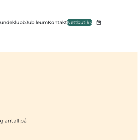
undeklubb
Jubileum
Kontakt
Nettbutikk
g antall på