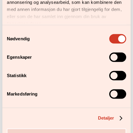
annonsering og analysearbeid, som kan kombinere den
med annen informasjon du har gjort tilgjengelig for dem,
eller som de har samlet inn gjennom din bruk av
tjenestene deres.
Forskerkurs ved
Samtykkevalg
Høgskolen i Østfold
Nødvendig
i
Egenskaper
Statistikk
Markedsføring
Detaljer