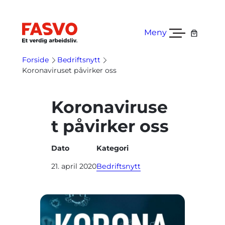
Hopp
til
innhold
Meny
Forside
Bedriftsnytt
Koronaviruset påvirker oss
Koronaviruse
t påvirker oss
Dato
Kategori
21. april 2020
Bedriftsnytt