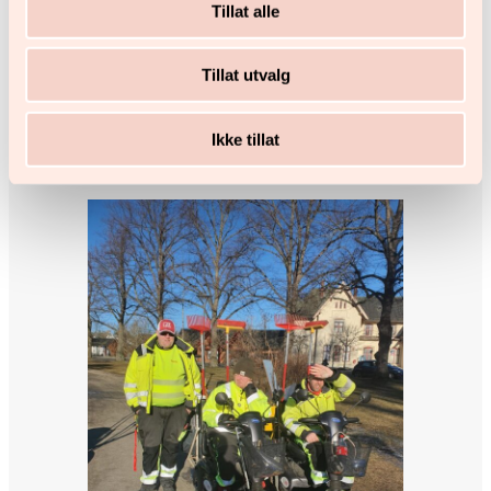
Plankebyen kafé – rett
Tillat alle
utenfor kjernen av
Tillat utvalg
sentrum
Ikke tillat
i