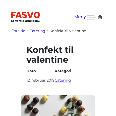
Hopp
til
innhold
Meny
Forside
Catering
Konfekt til valentine
Konfekt til
valentine
Dato
Kategori
12. februar 2019
Catering