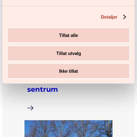
Detaljer
Tillat alle
Tillat utvalg
Plankebyen kafé – rett
Ikke tillat
utenfor kjernen av
sentrum
i