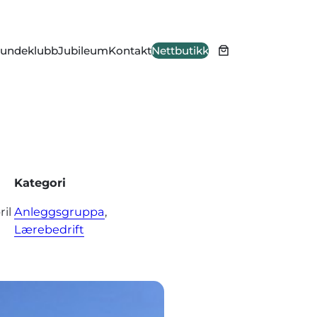
undeklubb
Jubileum
Kontakt
Nettbutikk
Kategori
ril
Anleggsgruppa
, 
Lærebedrift