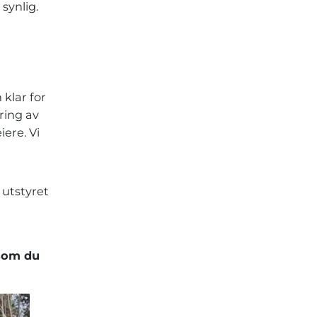
synlig.
klar for
ring av
iere. Vi
utstyret
rsom du