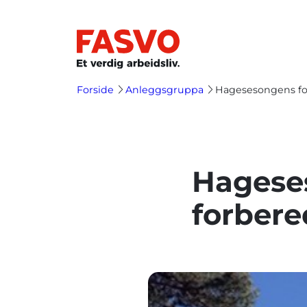
Hopp
til
innhold
Forside
Anleggsgruppa
Hagesesongens fo
Hagese
forbere