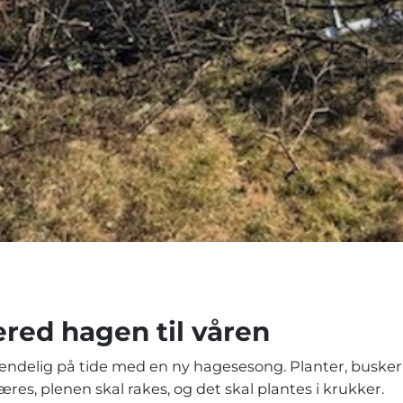
red hagen til våren
 endelig på tide med en ny hagesesong. Planter, busker
æres, plenen skal rakes, og det skal plantes i krukker.