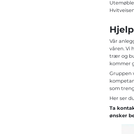
Utemøblene
Hvitveise
Hjelp
Vår anleg
våren. Vi 
trær og bu
kommer gj
Gruppen v
kompetans
som trengs
Her ser du
Ta kontak
ønsker bef