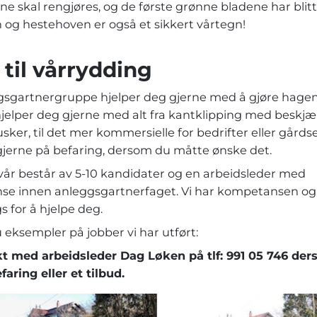
 skal rengjøres, og de første grønne bladene har blitt 
n og hestehoven er også et sikkert vårtegn!
 til vårrydding
gsgartnergruppe hjelper deg gjerne med å gjøre hagen 
hjelper deg gjerne med alt fra kantklipping med beskjæ
sker, til det mer kommersielle for bedrifter eller gårdse
erne på befaring, dersom du måtte ønske det.
år består av 5-10 kandidater og en arbeidsleder med
e innen anleggsgartnerfaget. Vi har kompetansen og 
 for å hjelpe deg.
 eksempler på jobber vi har utført:
t med arbeidsleder Dag Løken på tlf: 991 05 746 de
aring eller et tilbud.