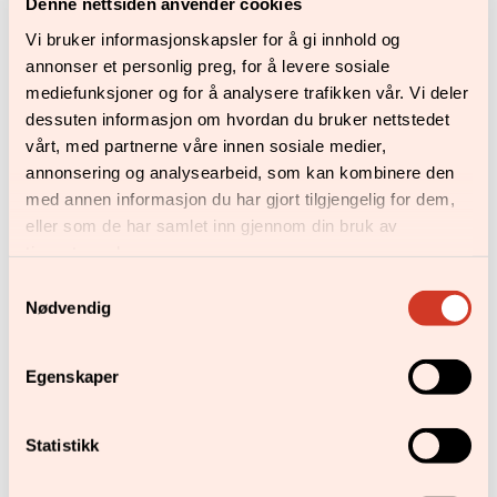
Denne nettsiden anvender cookies
i
Vi bruker informasjonskapsler for å gi innhold og
annonser et personlig preg, for å levere sosiale
mediefunksjoner og for å analysere trafikken vår. Vi deler
dessuten informasjon om hvordan du bruker nettstedet
vårt, med partnerne våre innen sosiale medier,
annonsering og analysearbeid, som kan kombinere den
med annen informasjon du har gjort tilgjengelig for dem,
eller som de har samlet inn gjennom din bruk av
tjenestene deres.
Samtykkevalg
Nødvendig
Plankebyen kafé – rett
utenfor kjernen av
Egenskaper
sentrum
Statistikk
i