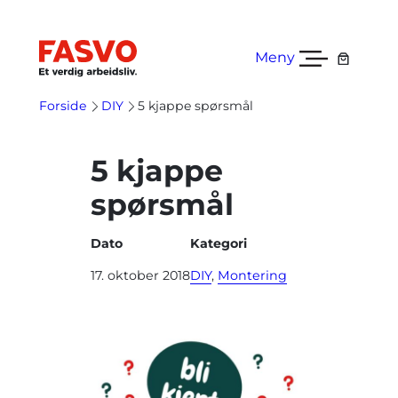
Hopp
til
innhold
Meny
Forside
DIY
5 kjappe spørsmål
5 kjappe
spørsmål
Dato
Kategori
17. oktober 2018
DIY
, 
Montering