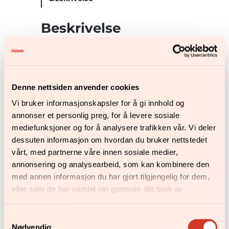
Beskrivelse
Inneholder:
«Treskekaffe» fra Øst Kaffekompani.
«Godværskuler» (youghurtnøtter og
sjokohassel fra Den Lille
Denne nettsiden anvender cookies
Nøttefabrikken).
Vi bruker informasjonskapsler for å gi innhold og
Egenprodusert eikefjøl med gravering.
annonser et personlig preg, for å levere sosiale
mediefunksjoner og for å analysere trafikken vår. Vi deler
Leveres i gavepose.
dessuten informasjon om hvordan du bruker nettstedet
vårt, med partnerne våre innen sosiale medier,
Relaterte produkter
annonsering og analysearbeid, som kan kombinere den
med annen informasjon du har gjort tilgjengelig for dem,
eller som de har samlet inn gjennom din bruk av
tjenestene deres.
Samtykkevalg
Nødvendig