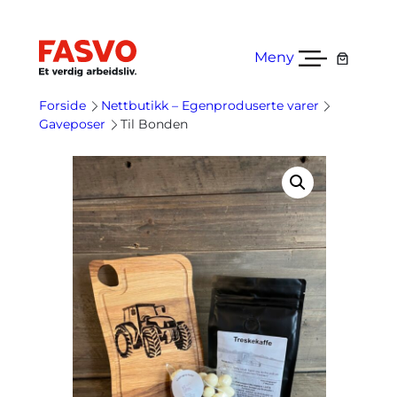
Hopp
til
innhold
Meny
Forside
Nettbutikk – Egenproduserte varer
Gaveposer
Til Bonden