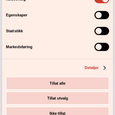
Egenskaper
Statistikk
Markedsføring
Til Pappa
kr
379,00
Kjøp
Detaljer
Tillat alle
Tillat utvalg
Pancoveien 9,
1624 Gressvik
Ikke tillat