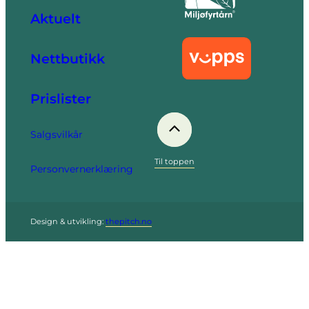
Aktuelt
Nettbutikk
Prislister
Salgsvilkår
Til toppen
Personvernerklæring
Design & utvikling:
thepitch.no