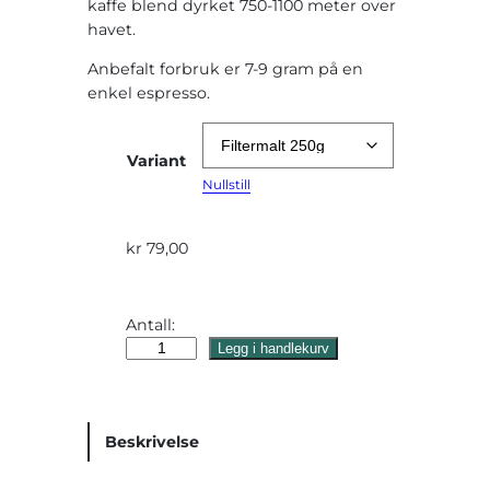
kaffe blend dyrket 750-1100 meter over
å
havet.
d
Anbefalt forbruk er 7-9 gram på en
e
enkel espresso.
:
Variant
k
Nullstill
r
kr
79,00
7
9
Antall:
Ø
,
Legg i handlekurv
s
0
t
K
0
Beskrivelse
a
t
f