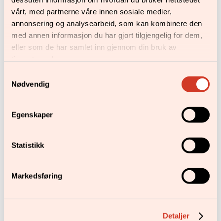
l
vårt, med partnerne våre innen sosiale medier,
e
annonsering og analysearbeid, som kan kombinere den
s
med annen informasjon du har gjort tilgjengelig for dem,
p
eller som de har samlet inn gjennom din bruk av
r
tjenestene deres.
e
s
Samtykkevalg
Øst Kaffekompani – Etiopia
s
Nødvendig
o
Prisområde:
kr
119,00
–
kr
299,00
kr 119,00
a
Kjøp
Egenskaper
til
n
kr 299,00
t
a
Statistikk
l
l
Markedsføring
Detaljer