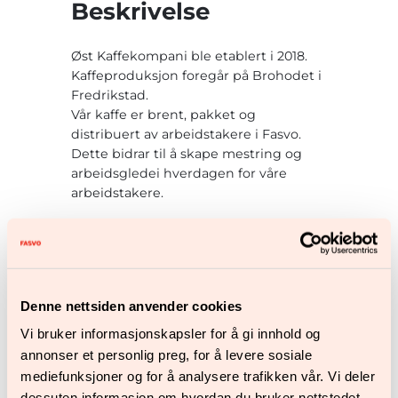
f
Beskrivelse
i
e
l
k
Øst Kaffekompani ble etablert i 2018.
o
k
Kaffeproduksjon foregår på Brohodet i
m
Fredrikstad.
r
p
Vår kaffe er brent, pakket og
a
distribuert av arbeidstakere i Fasvo.
n
Dette bidrar til å skape mestring og
1
i
arbeidsgledei hverdagen for våre
–
8
arbeidstakere.
S
a
9
Relaterte produkter
n
,
t
o
0
s
Denne nettsiden anvender cookies
0
B
r
Vi bruker informasjonskapsler for å gi innhold og
a
annonser et personlig preg, for å levere sosiale
s
mediefunksjoner og for å analysere trafikken vår. Vi deler
i
dessuten informasjon om hvordan du bruker nettstedet