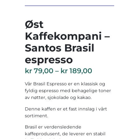
Øst
Kaffekompani –
Santos Brasil
espresso
P
kr
79,00
–
kr
189,00
r
Vår Brasil Espresso er en klassisk og
i
fyldig espresso med behagelige toner
av nøtter, sjokolade og kakao.
s
Denne kaffen er et fast innslag i vårt
o
sortiment.
m
Brasil er verdensledende
r
kaffeprodusent, de leverer en stabil